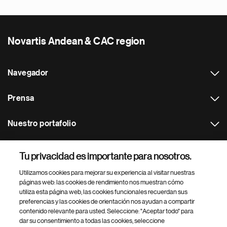
Novartis Andean & CAC region
Navegador
Prensa
Nuestro portafolio
Otras webs
Tu privacidad es importante para nosotros.
Utilizamos cookies para mejorar su experiencia al visitar nuestras
Footer Site Search
páginas web: las cookies de rendimiento nos muestran cómo
utiliza esta página web, las cookies funcionales recuerdan sus
preferencias y las cookies de orientación nos ayudan a compartir
contenido relevante para usted. Seleccione: "Aceptar todo" para
dar su consentimiento a todas las cookies, seleccione