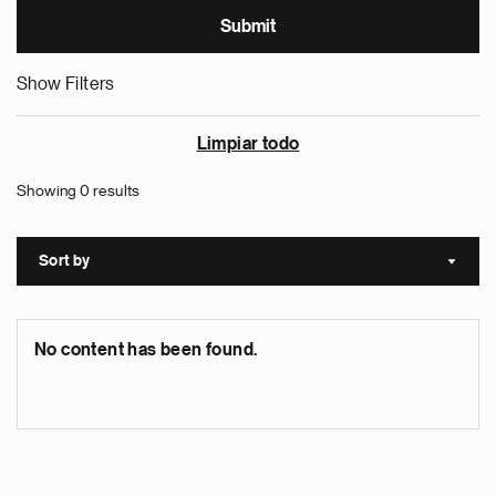
Show Filters
Limpiar todo
Showing 0 results
Sort by
Sort a
No content has been found.