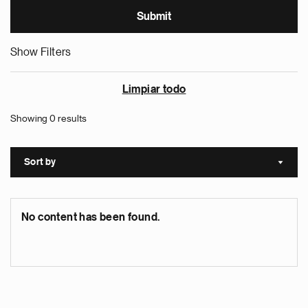
Show Filters
Limpiar todo
Showing 0 results
Sort by
Sort a
No content has been found.