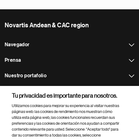
Novartis Andean & CAC region
Navegador
Prensa
Nuestro portafolio
Otras webs
Tu privacidad es importante para nosotros.
Utilizamos cookies para mejorar su experiencia al visitar nuestras
Footer Site Search
páginas web: las cookies de rendimiento nos muestran cómo
utiliza esta página web, las cookies funcionales recuerdan sus
preferencias y las cookies de orientación nos ayudan a compartir
contenido relevante para usted. Seleccione: "Aceptar todo" para
dar su consentimiento a todas las cookies, seleccione