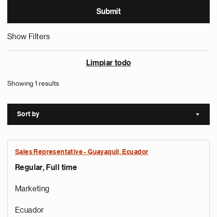
Show Filters
Limpiar todo
Showing 1 results
Sort by
Sort a
Sales Representative - Guayaquil, Ecuador
Regular, Full time
Marketing
Ecuador