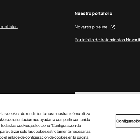
Nuestro portafolio
e noticias
Novartis pipeline
Portafolio de tratamientos Novart
Footer Site Search
b: las cookies de rendimiento nos muestran cómo utiliza
okies de orientación nos ayudan a compartir contenido
Configuració
 todas las cookies, seleccione "Configuración de
para utilizar solo las cookies estrictamente necesarias.
Configuración de cookies
Mapa del sitio
 el enlace de configuración de cookies en la página