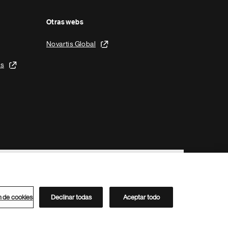
Otras webs
Novartis Global
is
n de cookies
Declinar todas
Aceptar todo
Directorio de Novartis
Este sitio está dirigido al público del clúster ACC