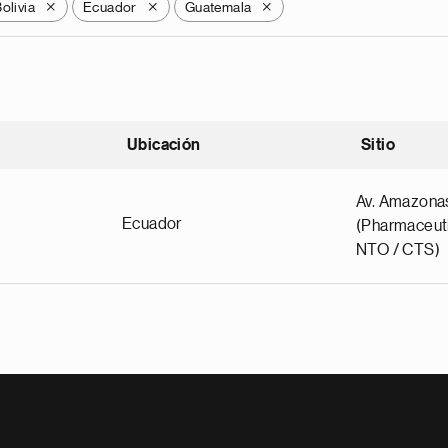
olivia
Ecuador
Guatemala
X
X
X
Ubicación
Sitio
scendente
Av. Amazona
Ecuador
(Pharmaceuti
NTO / CTS)