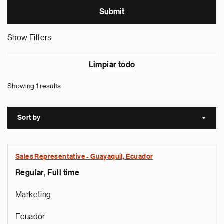
Show Filters
Limpiar todo
Showing 1 results
Sort by
Sort a
Sales Representative - Guayaquil, Ecuador
Regular, Full time
Marketing
Ecuador