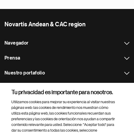
Novartis Andean & CAC region
Navegador
Prensa
Nuestro portafolio
Otras webs
Tu privacidad es importante para nosotros.
Utilizamos cookies para mejorar su experiencia al visitar nuestras
Footer Site Search
páginas web: las cookies de rendimiento nos muestran cómo
utiliza esta página web, las cookies funcionales recuerdan sus
preferencias y las cookies de orientación nos ayudan a compartir
contenido relevante para usted. Seleccione: "Aceptar todo" para
dar su consentimiento a todas las cookies, seleccione