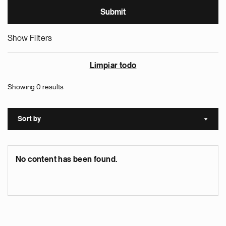
Show Filters
Limpiar todo
Showing 0 results
Sort by
Sort a
No content has been found.