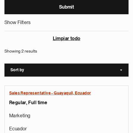
Show Filters
Limpiar todo
Showing 2 results
Sort by
Sort a
Sales Representative - Guayaquil, Ecuador
Regular, Full time
Marketing
Ecuador