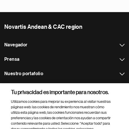
Novartis Andean & CAC region
Navegador
Prensa
Nuestro portafolio
Otras webs
Tu privacidad es importante para nosotros.
Utilizamos cookies para mejorar su experiencia al visitar nuestras
Footer Site Search
páginas web: las cookies de rendimiento nos muestran cómo
utiliza esta página web, las cookies funcionales recuerdan sus
preferencias y las cookies de orientación nos ayudan a compartir
contenido relevante para usted. Seleccione: "Aceptar todo" para
dar su consentimiento a todas las cookies, seleccione