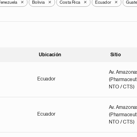
Venezuela
Bolivia
Costa Rica
Ecuador
Guat
X
X
X
X
Ubicación
Sitio
scendente
Av. Amazona
Ecuador
(Pharmaceuti
NTO / CTS)
Av. Amazona
Ecuador
(Pharmaceuti
NTO / CTS)