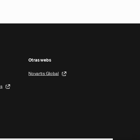
Otras webs
Novartis Global
is