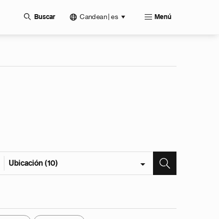
Candean | es
Buscar
Menú
Ubicación (10)