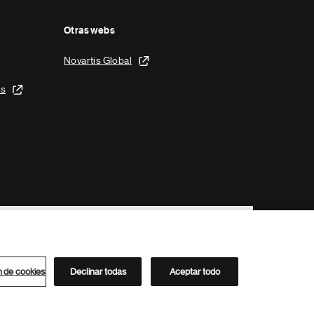
Otras webs
Novartis Global
is
n de cookies
Declinar todas
Aceptar todo
Directorio de Novartis
Este sitio está dirigido al público del clúster ACC