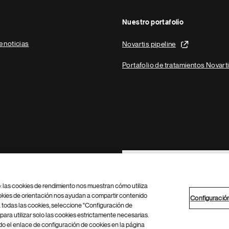
Nuestro portafolio
e noticias
Novartis pipeline
Portafolio de tratamientos Novart
Footer Site Search
b: las cookies de rendimiento nos muestran cómo utiliza
okies de orientación nos ayudan a compartir contenido
Configuració
 todas las cookies, seleccione "Configuración de
para utilizar solo las cookies estrictamente necesarias.
Configuración de cookies
Mapa del sitio
 el enlace de configuración de cookies en la página