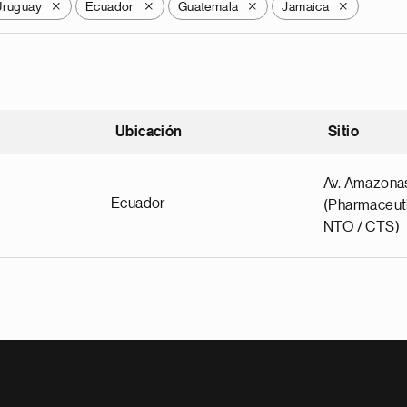
Uruguay
Ecuador
Guatemala
Jamaica
X
X
X
X
Ubicación
Sitio
scendente
Av. Amazona
Ecuador
(Pharmaceuti
NTO / CTS)