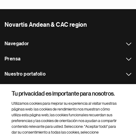
Novartis Andean & CAC region
Navegador
Prensa
Nuestro portafolio
Otras webs
Tu privacidad es importante para nosotros.
Utilizamos cookies para mejorar su experiencia al visitar nuestras
Footer Site Search
páginas web: las cookies de rendimiento nos muestran cómo
utiliza esta página web, las cookies funcionales recuerdan sus
preferencias y las cookies de orientación nos ayudan a compartir
contenido relevante para usted. Seleccione: "Aceptar todo" para
dar su consentimiento a todas las cookies, seleccione