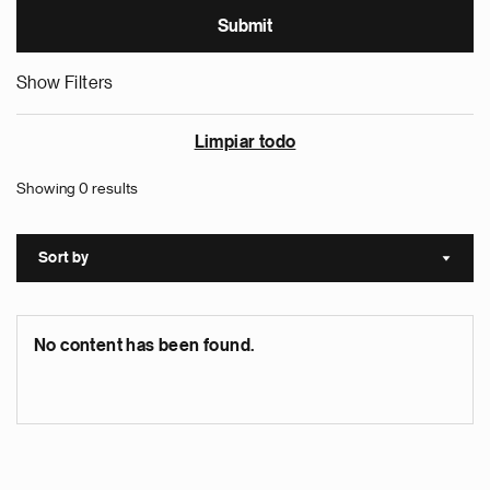
Show Filters
Limpiar todo
Showing 0 results
Sort by
Sort a
No content has been found.