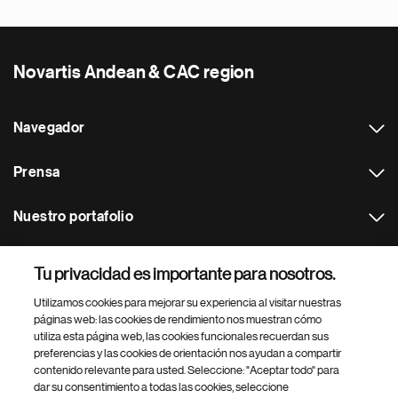
Novartis Andean & CAC region
Navegador
Prensa
Nuestro portafolio
Otras webs
Tu privacidad es importante para nosotros.
Utilizamos cookies para mejorar su experiencia al visitar nuestras
Footer Site Search
páginas web: las cookies de rendimiento nos muestran cómo
utiliza esta página web, las cookies funcionales recuerdan sus
preferencias y las cookies de orientación nos ayudan a compartir
contenido relevante para usted. Seleccione: "Aceptar todo" para
dar su consentimiento a todas las cookies, seleccione