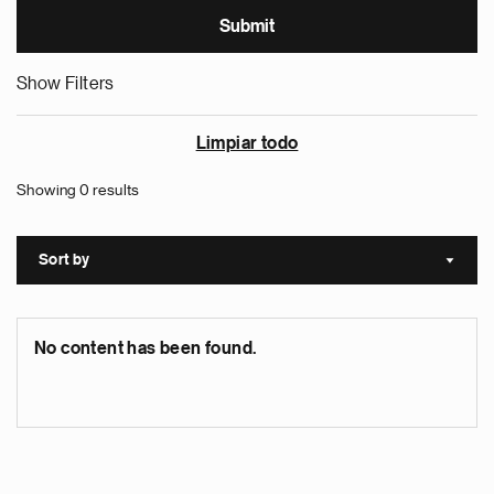
Show Filters
Limpiar todo
Showing 0 results
Sort by
Sort a
No content has been found.