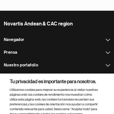
Novartis Andean & CAC region
Navegador
Prensa
Nuestro portafolio
Otras webs
Tu privacidad es importante para nosotros.
Utilizamos cookies para mejorar su experiencia al visitar nuestras
Footer Site Search
páginas web: las cookies de rendimiento nos muestran cómo
utiliza esta página web, las cookies funcionales recuerdan sus
preferencias y las cookies de orientación nos ayudan a compartir
contenido relevante para usted. Seleccione: "Aceptar todo" para
dar su consentimiento a todas las cookies, seleccione