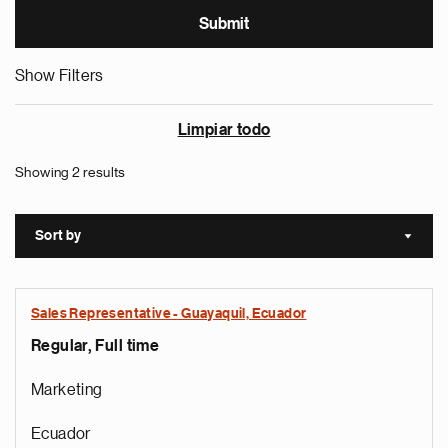
Show Filters
Limpiar todo
Showing 2 results
Sort by
Sort a
Sales Representative - Guayaquil, Ecuador
Regular, Full time
Marketing
Ecuador