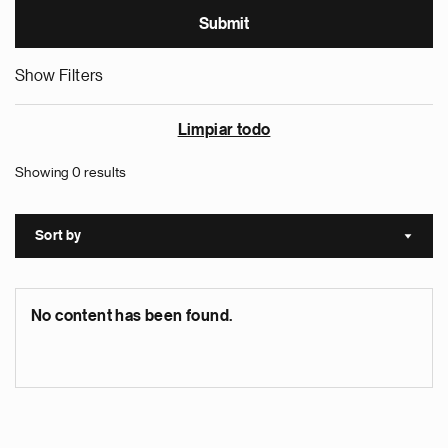
Show Filters
Limpiar todo
Showing 0 results
Sort by
Sort a
No content has been found.