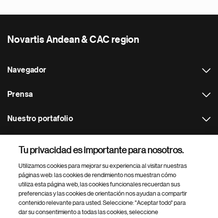
Novartis Andean & CAC region
Navegador
Prensa
Nuestro portafolio
Otras webs
Tu privacidad es importante para nosotros.
Utilizamos cookies para mejorar su experiencia al visitar nuestras
Footer Site Search
páginas web: las cookies de rendimiento nos muestran cómo
utiliza esta página web, las cookies funcionales recuerdan sus
preferencias y las cookies de orientación nos ayudan a compartir
contenido relevante para usted. Seleccione: "Aceptar todo" para
dar su consentimiento a todas las cookies, seleccione