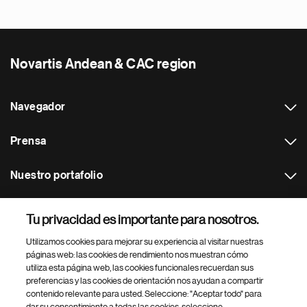
Novartis Andean & CAC region
Navegador
Prensa
Nuestro portafolio
Otras webs
Tu privacidad es importante para nosotros.
Utilizamos cookies para mejorar su experiencia al visitar nuestras
Footer Site Search
páginas web: las cookies de rendimiento nos muestran cómo
utiliza esta página web, las cookies funcionales recuerdan sus
preferencias y las cookies de orientación nos ayudan a compartir
contenido relevante para usted. Seleccione: "Aceptar todo" para
dar su consentimiento a todas las cookies, seleccione