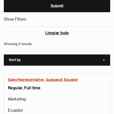
Show Filters
Limpiar todo
Showing 2 results
Sort by
Sort a
Sales Representative - Guayaquil, Ecuador
Regular, Full time
Marketing
Ecuador