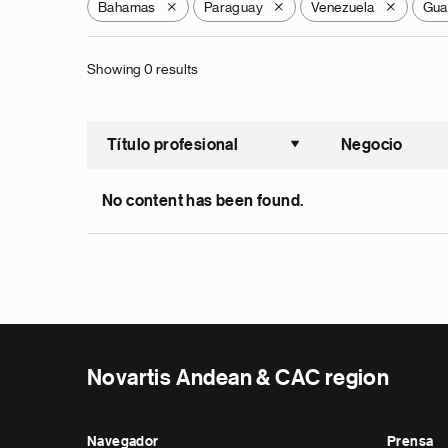
Bahamas
Paraguay
Venezuela
Gua
X
X
X
Showing 0 results
Título profesional
Negocio
Ordenar a
No content has been found.
Novartis Andean & CAC region
Navegador
Prensa