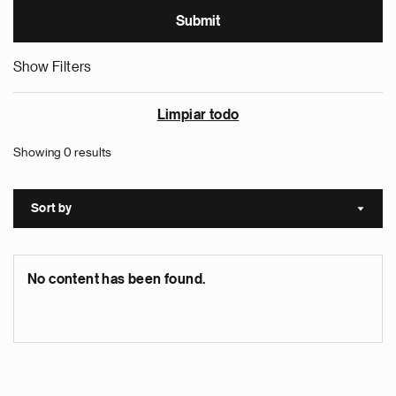
Show Filters
Limpiar todo
Showing 0 results
Sort by
Sort a
No content has been found.