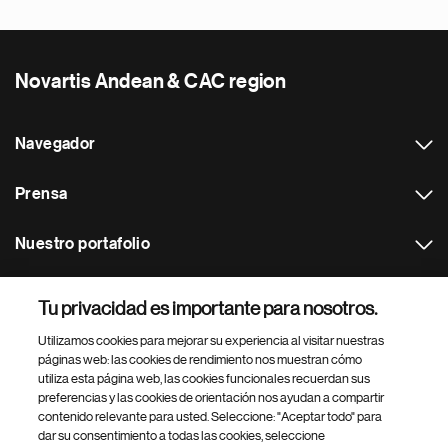
Novartis Andean & CAC region
Navegador
Prensa
Nuestro portafolio
Otras webs
Tu privacidad es importante para nosotros.
Utilizamos cookies para mejorar su experiencia al visitar nuestras
Footer Site Search
páginas web: las cookies de rendimiento nos muestran cómo
utiliza esta página web, las cookies funcionales recuerdan sus
preferencias y las cookies de orientación nos ayudan a compartir
contenido relevante para usted. Seleccione: "Aceptar todo" para
dar su consentimiento a todas las cookies, seleccione