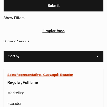
Show Filters
Limpiar todo
Showing 1 results
Sort by
Sort a
Sales Representative - Guayaquil, Ecuador
Regular, Full time
Marketing
Ecuador