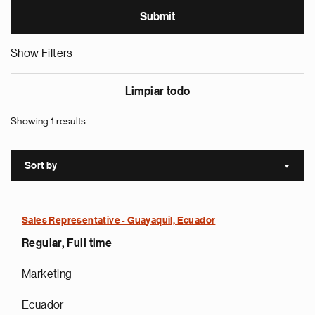
Show Filters
Limpiar todo
Showing 1 results
Sort by
Sort a
Sales Representative - Guayaquil, Ecuador
Regular, Full time
Marketing
Ecuador