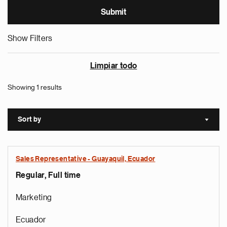
Show Filters
Limpiar todo
Showing 1 results
Sort by
Sort a
Sales Representative - Guayaquil, Ecuador
Regular, Full time
Marketing
Ecuador