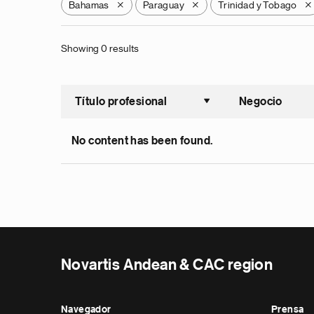
Bahamas
Paraguay
Trinidad y Tobago
X
X
X
Showing 0 results
Título profesional
Negocio
Ordenar a
No content has been found.
Novartis Andean & CAC region
Navegador
Prensa