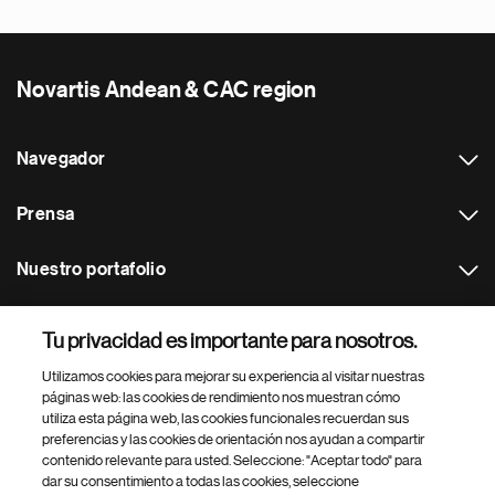
Novartis Andean & CAC region
Navegador
Prensa
Nuestro portafolio
Otras webs
Tu privacidad es importante para nosotros.
Utilizamos cookies para mejorar su experiencia al visitar nuestras
Footer Site Search
páginas web: las cookies de rendimiento nos muestran cómo
utiliza esta página web, las cookies funcionales recuerdan sus
preferencias y las cookies de orientación nos ayudan a compartir
contenido relevante para usted. Seleccione: "Aceptar todo" para
dar su consentimiento a todas las cookies, seleccione