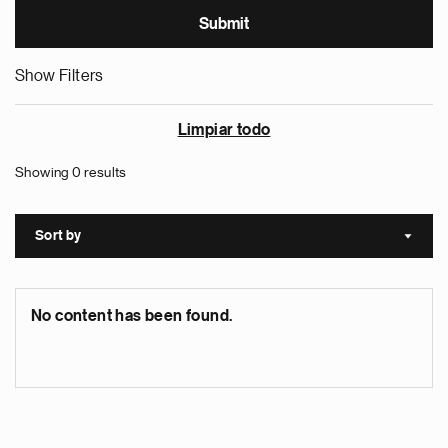
Show Filters
Limpiar todo
Showing 0 results
Sort by
Sort a
No content has been found.