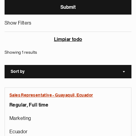
Show Filters
Limpiar todo
Showing 1 results
Sort by
Sort a
Sales Representative - Guayaquil, Ecuador
Regular, Full time
Marketing
Ecuador