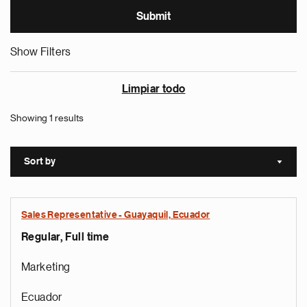
Show Filters
Limpiar todo
Showing 1 results
Sort by
Sort a
Sales Representative - Guayaquil, Ecuador
Regular, Full time
Marketing
Ecuador