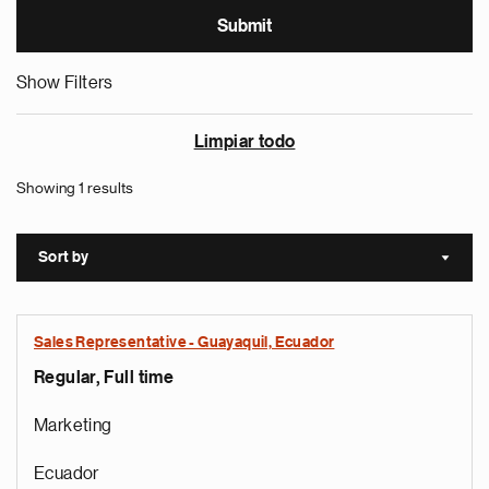
Show Filters
Limpiar todo
Showing 1 results
Sort by
Sort a
Sales Representative - Guayaquil, Ecuador
Regular, Full time
Marketing
Ecuador