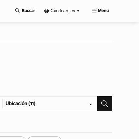
Candean | es
Buscar
Menú
Ubicación (11)