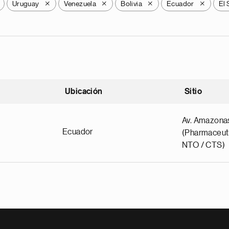
Uruguay
Venezuela
Bolivia
Ecuador
El 
X
X
X
X
Ubicación
Sitio
scendente
Av. Amazona
Ecuador
(Pharmaceuti
NTO / CTS)