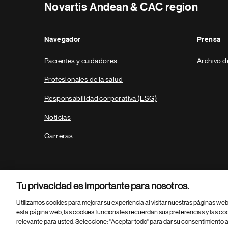
Novartis Andean & CAC region
Navegador
Prensa
Pacientes y cuidadores
Archivo d
Profesionales de la salud
Responsabilidad corporativa (ESG)
Noticias
Carreras
Tu privacidad es importante para nosotros.
Utilizamos cookies para mejorar su experiencia al visitar nuestras páginas we
esta página web, las cookies funcionales recuerdan sus preferencias y las co
relevante para usted. Seleccione: "Aceptar todo" para dar su consentimiento a
Parte
© 2026 Novartis AG