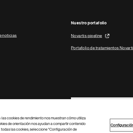
Nuestro portafolio
e noticias
Novartis pipeline
Portafolio de tratamientos Novart
Footer Site Search
b: las cookies de rendimiento nos muestran cómo utiliza
okies de orientación nos ayudan a compartir contenido
Configuració
 todas las cookies, seleccione "Configuración de