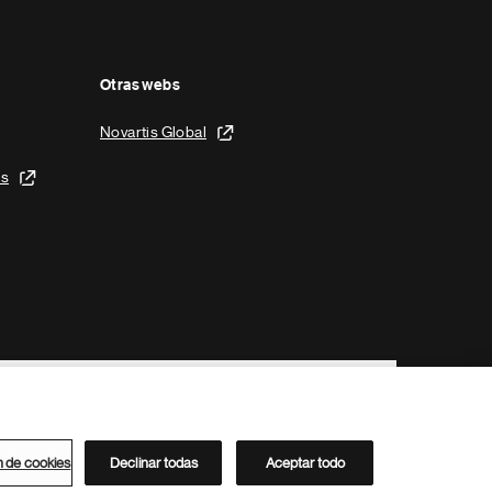
Otras webs
Novartis Global
is
n de cookies
Declinar todas
Aceptar todo
Directorio de Novartis