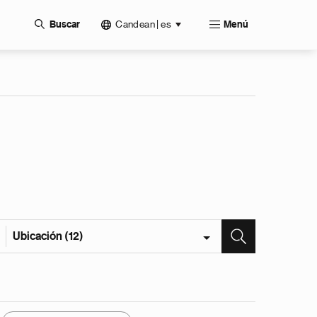
Candean | es
Buscar
Menú
Ubicación (12)