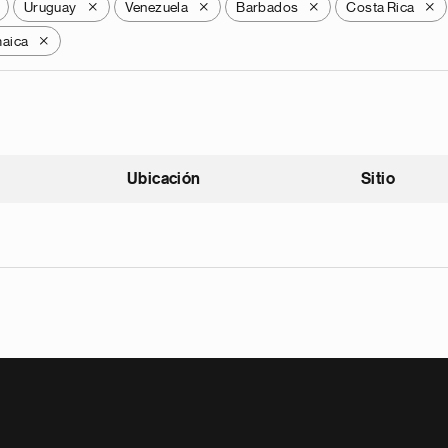
Uruguay
Venezuela
Barbados
Costa Rica
X
X
X
X
aica
X
Ubicación
Sitio
scendente