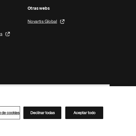
Otras webs
Novartis Global
is
n de cookies
Declinar todas
Aceptar todo
Directorio de Novartis
Este sitio está dirigido al público del clúster ACC