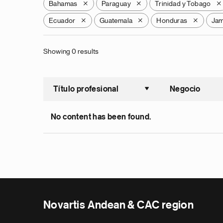
Bahamas
Paraguay
Trinidad y Tobago
X
X
X
Ecuador
Guatemala
Honduras
Jam
X
X
X
Showing 0 results
Título profesional
Negocio
Ordenar a
No content has been found.
Novartis Andean & CAC region