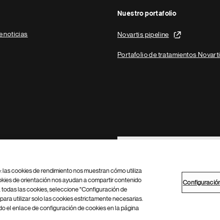
Nuestro portafolio
e noticias
Novartis pipeline
Portafolio de tratamientos Novart
Footer Site Search
b: las cookies de rendimiento nos muestran cómo utiliza
okies de orientación nos ayudan a compartir contenido
Configuració
 todas las cookies, seleccione "Configuración de
para utilizar solo las cookies estrictamente necesarias.
Configuración de cookies
Mapa del sitio
 el enlace de configuración de cookies en la página