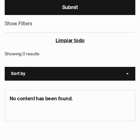
Show Filters
Limpiar todo
Showing 0 results
Sort by
Sort a
No content has been found.