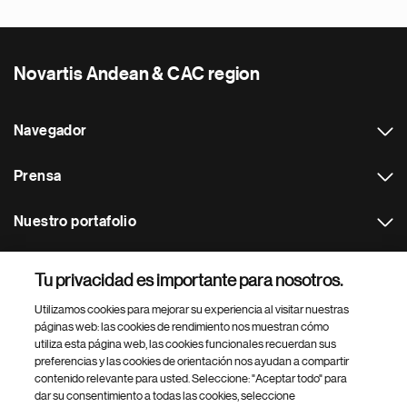
Novartis Andean & CAC region
Navegador
Prensa
Nuestro portafolio
Otras webs
Tu privacidad es importante para nosotros.
Utilizamos cookies para mejorar su experiencia al visitar nuestras
Footer Site Search
páginas web: las cookies de rendimiento nos muestran cómo
utiliza esta página web, las cookies funcionales recuerdan sus
preferencias y las cookies de orientación nos ayudan a compartir
contenido relevante para usted. Seleccione: "Aceptar todo" para
dar su consentimiento a todas las cookies, seleccione