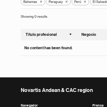
Bahamas
Paraguay
Perú
El Salvad
X
X
X
Showing 0 results
Título profesional
Negocio
Ordenar a
No content has been found.
Novartis Andean & CAC region
Navegador
Prensa