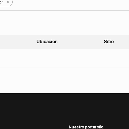
or
X
Ubicación
Sitio
scendente
Nuestro portafolio