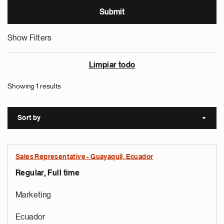
Show Filters
Limpiar todo
Showing 1 results
Sort by
Sort a
Sales Representative - Guayaquil, Ecuador
Regular, Full time
Marketing
Ecuador