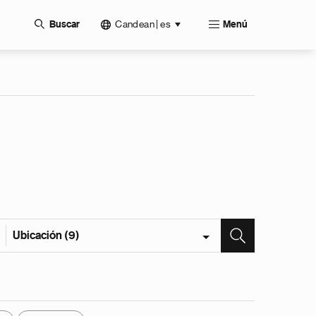
Candean | es
Buscar
Menú
Ubicación (9)