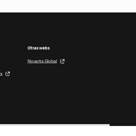
Otras webs
Novartis Global
is