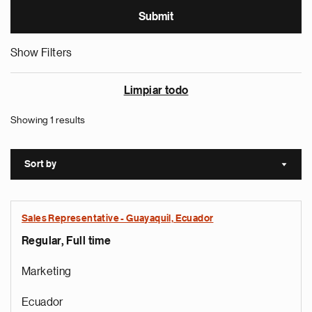
Show Filters
Limpiar todo
Showing 1 results
Sort by
Sort a
Sales Representative - Guayaquil, Ecuador
Regular, Full time
Marketing
Ecuador