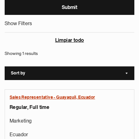
Show Filters
Limpiar todo
Showing 1 results
Sort by
Sort a
Sales Representative - Guayaquil, Ecuador
Regular, Full time
Marketing
Ecuador