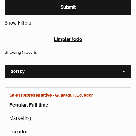
Show Filters
Limpiar todo
Showing 1 results
Sort by
Sort a
Sales Representative - Guayaquil, Ecuador
Regular, Full time
Marketing
Ecuador