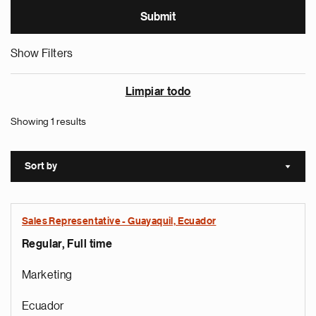
Show Filters
Limpiar todo
Showing 1 results
Sort by
Sort a
Sales Representative - Guayaquil, Ecuador
Regular, Full time
Marketing
Ecuador