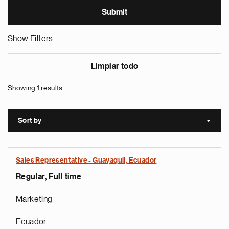
Show Filters
Limpiar todo
Showing 1 results
Sort by
Sort a
Sales Representative - Guayaquil, Ecuador
Regular, Full time
Marketing
Ecuador