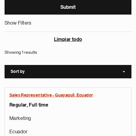
Show Filters
Limpiar todo
Showing 1 results
Sort by
Sort a
Sales Representative - Guayaquil, Ecuador
Regular, Full time
Marketing
Ecuador