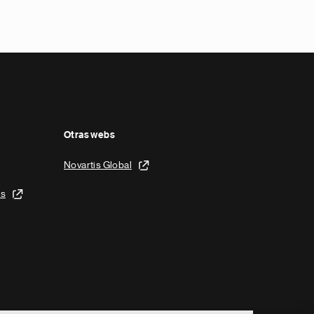
Otras webs
Novartis Global
is