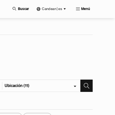
Candean | es
Buscar
Menú
Ubicación (11)