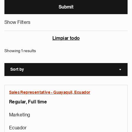
Show Filters
Limpiar todo
Showing 1 results
Sort by
Sort a
Sales Representative - Guayaquil, Ecuador
Regular, Full time
Marketing
Ecuador