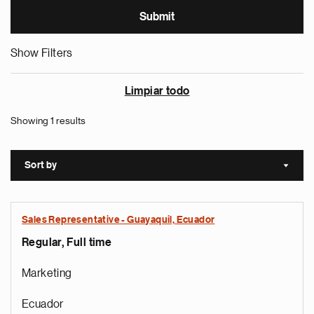
Show Filters
Limpiar todo
Showing 1 results
Sort by
Sort a
Sales Representative - Guayaquil, Ecuador
Regular, Full time
Marketing
Ecuador