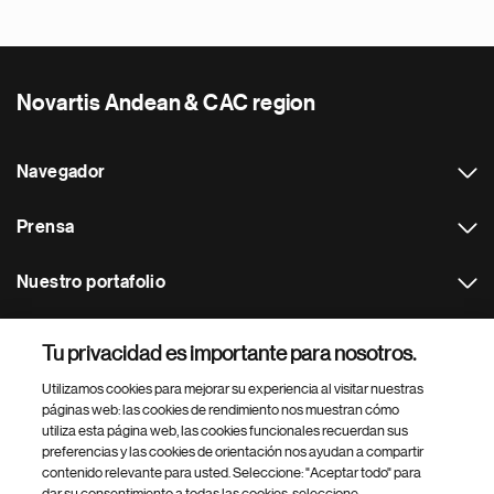
Novartis Andean & CAC region
Navegador
Prensa
Nuestro portafolio
Otras webs
Tu privacidad es importante para nosotros.
Utilizamos cookies para mejorar su experiencia al visitar nuestras
Footer Site Search
páginas web: las cookies de rendimiento nos muestran cómo
utiliza esta página web, las cookies funcionales recuerdan sus
preferencias y las cookies de orientación nos ayudan a compartir
contenido relevante para usted. Seleccione: "Aceptar todo" para
dar su consentimiento a todas las cookies, seleccione