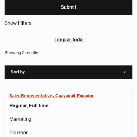
Show Filters
Limpiar todo
Showing 2 results
Sort by
Sort a
Sales Representative - Guayaquil, Ecuador
Regular, Full time
Marketing
Ecuador