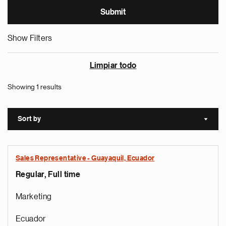
Show Filters
Limpiar todo
Showing 1 results
Sort by
Sort a
Sales Representative - Guayaquil, Ecuador
Regular, Full time
Marketing
Ecuador