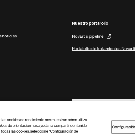
Nuestro portafolio
e noticias
Novartis pipeline
Portafolio de tratamientos Novart
Footer Site Search
b: las cookies de rendimiento nos muestran cómo utiliza
okies de orientación nos ayudan a compartir contenido
Configuració
 todas las cookies, seleccione "Configuración de