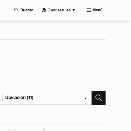
Candean | es
Buscar
Menú
Ubicación (11)