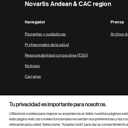
Novartis Andean & CAC region
Navegador
Prensa
Pacientes y cuidadores
Archivo d
Profesionales de la salud
Responsabilidad corporativa (ESG)
Noticias
Carreras
Tu privacidad es importante para nosotros.
Utilizamos cookies para mejorar su experiencia al visitar nuestras páginas we
esta página web, las cookies funcionales recuerdan sus preferencias y las co
relevante para usted. Seleccione: "Aceptar todo" para dar su consentimiento a
Parte
© 2026 Novartis AG