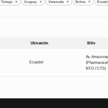
y Tobago
Uruguay
Venezuela
Bolivia
Ecuad
X
X
X
X
Ubicación
Sitio
scendente
Av. Amazona
Ecuador
(Pharmaceuti
NTO / CTS)