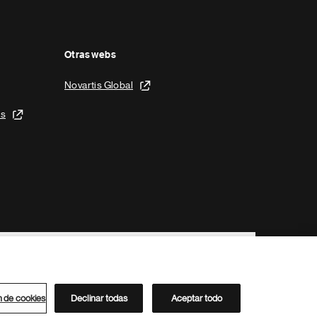
Otras webs
Novartis Global
is
n de cookies
Declinar todas
Aceptar todo
Directorio de Novartis