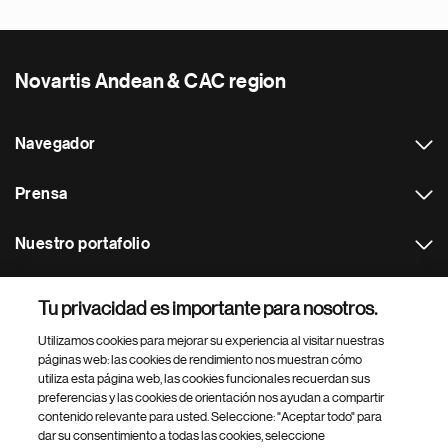
Novartis Andean & CAC region
Navegador
Prensa
Nuestro portafolio
Otras webs
Tu privacidad es importante para nosotros.
Utilizamos cookies para mejorar su experiencia al visitar nuestras
Footer Site Search
páginas web: las cookies de rendimiento nos muestran cómo
utiliza esta página web, las cookies funcionales recuerdan sus
preferencias y las cookies de orientación nos ayudan a compartir
contenido relevante para usted. Seleccione: "Aceptar todo" para
dar su consentimiento a todas las cookies, seleccione