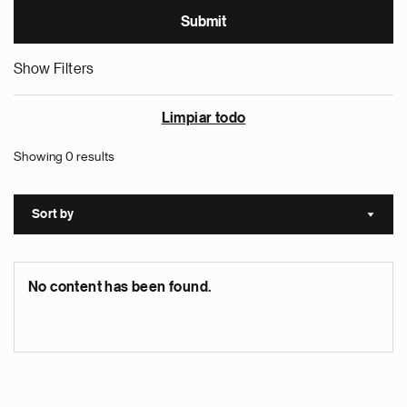
Show Filters
Limpiar todo
Showing 0 results
Sort by
Sort a
No content has been found.