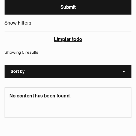
Show Filters
Limpiar todo
Showing 0 results
Sort by
Sort a
No content has been found.