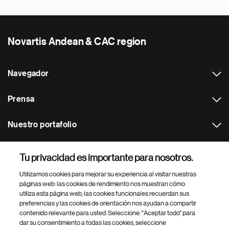
Novartis Andean & CAC region
Navegador
Prensa
Nuestro portafolio
Otras webs
Tu privacidad es importante para nosotros.
Utilizamos cookies para mejorar su experiencia al visitar nuestras
Footer Site Search
páginas web: las cookies de rendimiento nos muestran cómo
utiliza esta página web, las cookies funcionales recuerdan sus
preferencias y las cookies de orientación nos ayudan a compartir
contenido relevante para usted. Seleccione: "Aceptar todo" para
dar su consentimiento a todas las cookies, seleccione