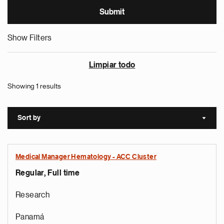
Show Filters
Limpiar todo
Showing 1 results
Sort by
Sort a
Medical Manager Hematology - ACC Cluster
Regular, Full time
Research
Panamá