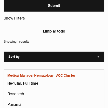
Show Filters
Limpiar todo
Showing 1 results
Sort by
Sort a
Medical Manager Hematology - ACC Cluster
Regular, Full time
Research
Panamá