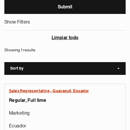
Show Filters
Limpiar todo
Showing 1 results
Sort by
Sort a
Sales Representative - Guayaquil, Ecuador
Regular, Full time
Marketing
Ecuador