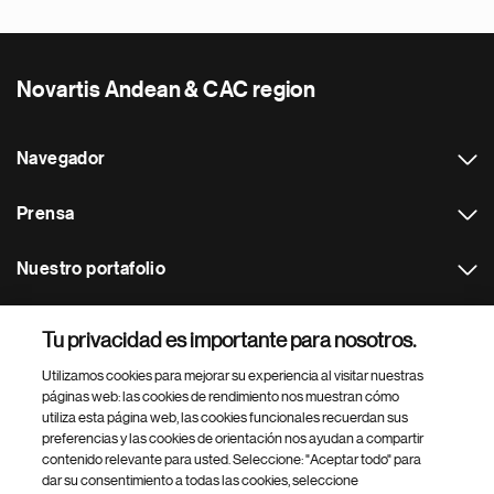
Novartis Andean & CAC region
Navegador
Prensa
Nuestro portafolio
Otras webs
Tu privacidad es importante para nosotros.
Utilizamos cookies para mejorar su experiencia al visitar nuestras
Footer Site Search
páginas web: las cookies de rendimiento nos muestran cómo
utiliza esta página web, las cookies funcionales recuerdan sus
preferencias y las cookies de orientación nos ayudan a compartir
contenido relevante para usted. Seleccione: "Aceptar todo" para
dar su consentimiento a todas las cookies, seleccione