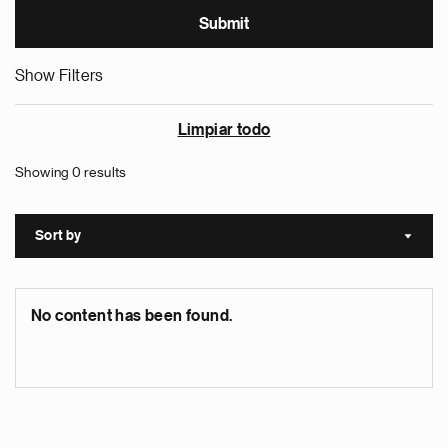
Show Filters
Limpiar todo
Showing 0 results
Sort by
Sort a
No content has been found.