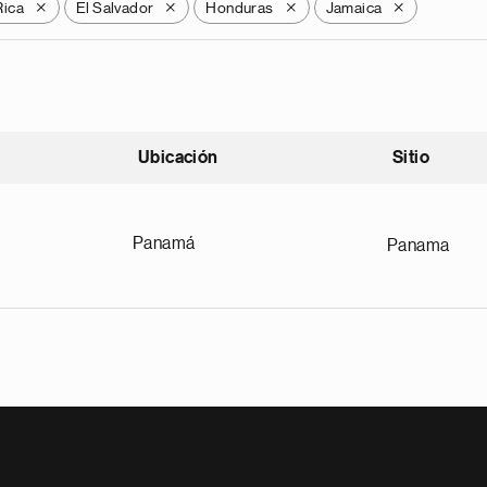
Rica
El Salvador
Honduras
Jamaica
X
X
X
X
Ubicación
Sitio
scendente
Panamá
Panama