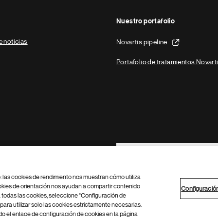
Nuestro portafolio
e noticias
Novartis pipeline
Portafolio de tratamientos Novart
Footer Site Search
b: las cookies de rendimiento nos muestran cómo utiliza
okies de orientación nos ayudan a compartir contenido
Configuració
 todas las cookies, seleccione "Configuración de
para utilizar solo las cookies estrictamente necesarias.
Configuración de cookies
Mapa del sitio
 el enlace de configuración de cookies en la página