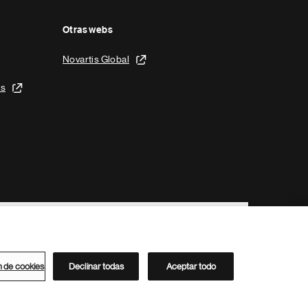
Otras webs
Novartis Global
is
n de cookies
Declinar todas
Aceptar todo
Directorio de Novartis
Este sitio está dirigido al público del clúster ACC