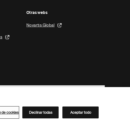
Otras webs
Novartis Global
is
n de cookies
Declinar todas
Aceptar todo
Directorio de Novartis
Este sitio está dirigido al público del clúster ACC