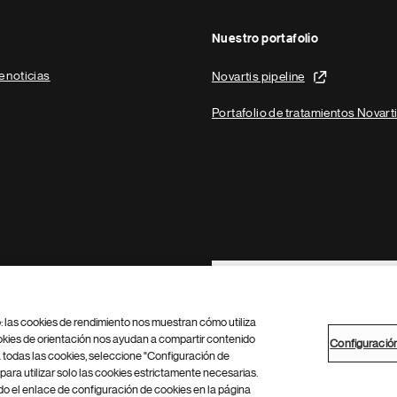
Nuestro portafolio
e noticias
Novartis pipeline
Portafolio de tratamientos Novart
Footer Site Search
b: las cookies de rendimiento nos muestran cómo utiliza
okies de orientación nos ayudan a compartir contenido
Configuració
 todas las cookies, seleccione "Configuración de
para utilizar solo las cookies estrictamente necesarias.
Configuración de cookies
Mapa del sitio
 el enlace de configuración de cookies en la página